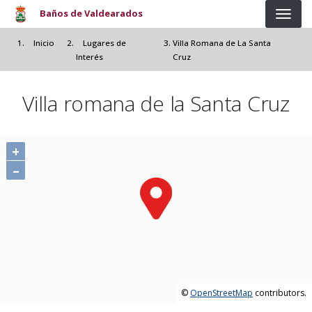
Pasar al contenido principal
Baños de Valdearados
Inicio
Lugares de
Villa Romana de La Santa
Interés
Cruz
Villa romana de la Santa Cruz
+
–
©
OpenStreetMap
contributors.