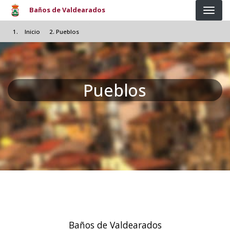
Pasar al contenido principal
Baños de Valdearados
Inicio
Pueblos
Pueblos
Baños de Valdearados